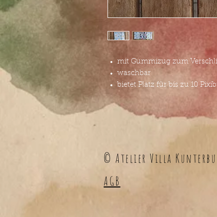
mit Gummizug zum Verschli
waschbar
bietet Platz für bis zu 10 Pix
© Atelier Villa Kunterbu
AGB