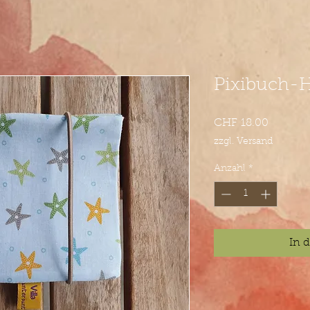
Pixibuch-H
Preis
CHF 18.00
zzgl. Versand
Anzahl
*
In 