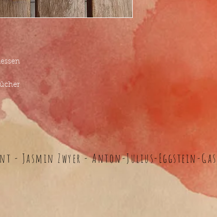
essen
ibücher
nt - Jasmin Zwyer - Anton-Julius-Eggstein-Gass