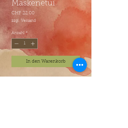
Maskenetui
Preis
CHF 22.00
zzgl. Versand
Anzahl
*
In den Warenkorb
© Atelier Villa Kunterbunt - Jasmin Zwyer -
Anton-Julius-Eggstein-Gasse 2 - 6005 Luzern
AGB