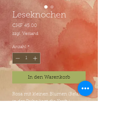
Leseknochen
Preis
CHF 45.00
zzgl. Versand
Anzahl
*
In den Warenkorb
Rosa mit kleinen Blumen (Relax,
in der Ruhe liegt die Kraft.)
waschbar bei 30°
© Atelier Villa Kunterbunt - Jasmin Zwyer -