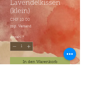
Lavendelkissen
(klein)
Preis
CHF 10.00
zzgl. Versand
Anzahl
*
In den Warenkorb
© Atelier Villa Kunterbunt - Jasmin Zwyer -
Anton-Julius-Eggstein-Gasse 2 - 6005 Luzern
AGB