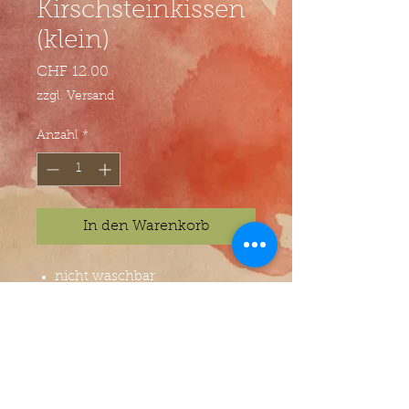
Kirschsteinkissen
(klein)
Preis
CHF 12.00
zzgl. Versand
Anzahl
*
In den Warenkorb
nicht waschbar
ca. 180g
© Atelier Villa Kunterbunt - Jasmin Zwyer -
Anton-Julius-Eggstein-Gasse 2 - 6005 Luzern