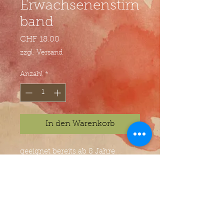
Erwachsenenstirn
band
Preis
CHF 18.00
zzgl. Versand
Anzahl
*
In den Warenkorb
geeignet bereits ab 8 Jahre
waschbar bei 30°
© Atelier Villa Kunterbunt - Jasmin Zwyer -
Anton-Julius-Eggstein-Gasse 2 - 6005 Luzern