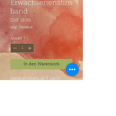
Erwachsenenstirn
band
Preis
CHF 18.00
zzgl. Versand
Anzahl
*
In den Warenkorb
geeignet bereits ab 8 Jahre
waschbar bei 30°
© Atelier Villa Kunterbunt - Jasmin Zwyer -
Anton-Julius-Eggstein-Gasse 2 - 6005 Luzern