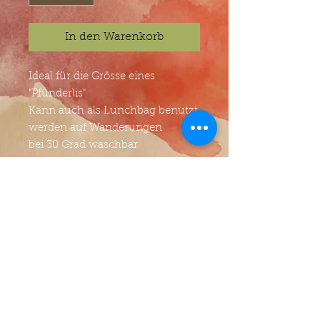
In den Warenkorb
Ideal für die Grösse eines
"Pfünderlis"
Kann auch als Lunchbag benutzt
werden auf Wanderungen
bei 30 Grad waschbar
© Atelier Villa Kunterbunt - Jasmin Zwyer -
Anton-Julius-Eggstein-Gasse 2 - 6005 Luzern
AGB