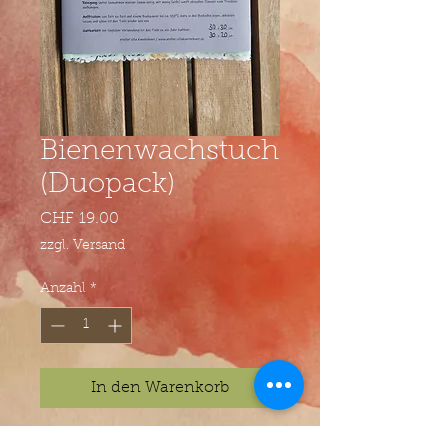
Bienenwachstuch
(Duopack)
Preis
CHF 19.00
zzgl. Versand
Anzahl
*
In den Warenkorb
Küchen-Koch-Utensilien /