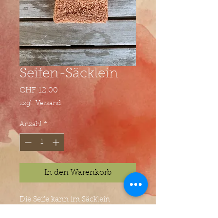
Seifen-Säcklein
Preis
CHF 12.00
zzgl. Versand
Anzahl
*
In den Warenkorb
Die Seife kann im Säcklein
aufbewahrt werden oder gleich