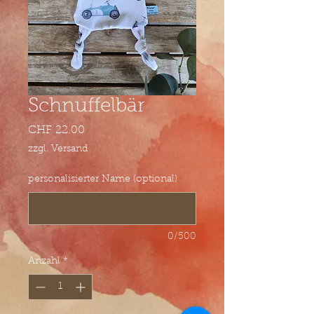
Schnuffelbär
Preis
CHF 22.00
zzgl. Versand
personalisierter Name (optional)
0/500
Anzahl
*