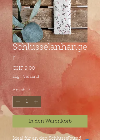
Schlüsselanhänge
r
Preis
CHF 9.00
zzgl. Versand
Anzahl
*
In den Warenkorb
Ideal für an den Schlüsselbund,