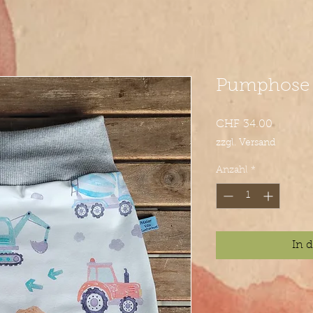
Pumphose 
Preis
CHF 34.00
zzgl. Versand
Anzahl
*
In 