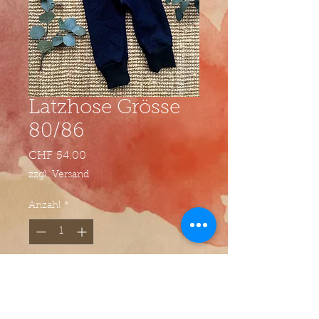
Latzhose Grösse
80/86
Preis
CHF 54.00
zzgl. Versand
Anzahl
*
In den Warenkorb