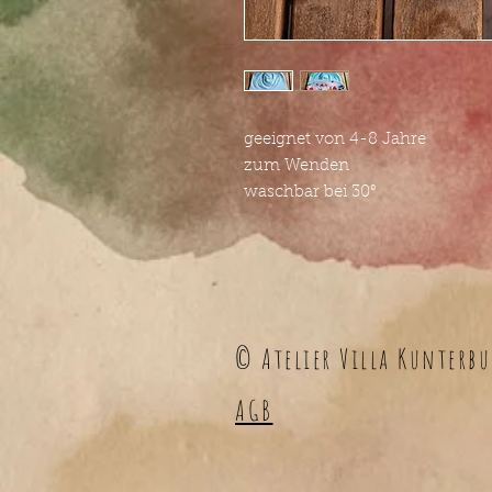
geeignet von 4-8 Jahre
zum Wenden
waschbar bei 30°
© Atelier Villa Kunterbu
AGB