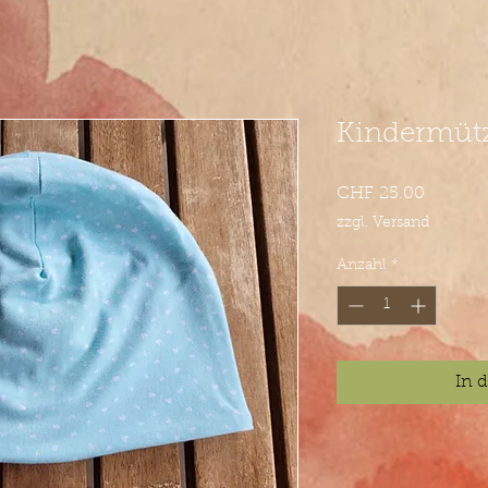
Kindermüt
Preis
CHF 25.00
zzgl. Versand
Anzahl
*
In 