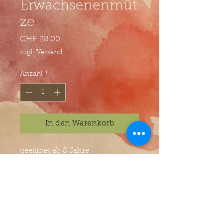
Erwachsenenmüt
ze
Preis
CHF 28.00
zzgl. Versand
Anzahl
*
In den Warenkorb
geeignet ab 8 Jahre
waschbar bei 30°
© Atelier Villa Kunterbunt - Jasmin Zwyer -
Anton-Julius-Eggstein-Gasse 2 - 6005 Luzern