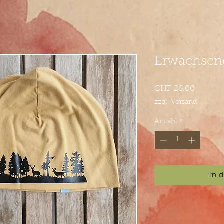
Erwachsen
Preis
CHF 28.00
zzgl. Versand
Anzahl
*
In 